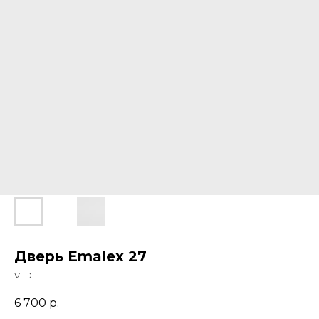
Дверь Emalex 27
VFD
6 700
р.