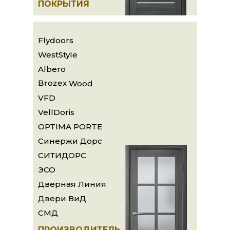
ПОКРЫТИЯ
Flydoors
WestStyle
Albero
Brozex Wood
VFD
VellDoris
OPTIMA PORTE
Синержи Дорс
СИТИДОРС
ЭСО
Дверная Линия
Двери ВиД
СМД
ПРОИЗВОДИТЕЛЬ